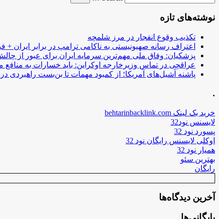
نوشته‌های تازه
تکذیب وقوع انفجار در مرز شلمچه
اعتراف رسانه صهیونیستی به ناکامی ترامپ در برابر ایران + فی
پزشکیان: وفاق ملی مهم‌ترین سرمایه ایران برای عبور از چا
عراقچی در تماس وزیرخارجه اوکراین: باید خسارات به منافع م
پاشنه آشیل‌های آمریکا؛ از کمبود مهمات تا بن‌بست راهبردی در ب
.
خرید بک لینک behtarinbacklink.com
لایسنس نود32
پسورد نود 32
اوکلی لایسنس رایگان نود 32
همیار نود 32
بهترین سئو
رایگان
آخرین دیدگاه‌ها
بایگانی‌ها