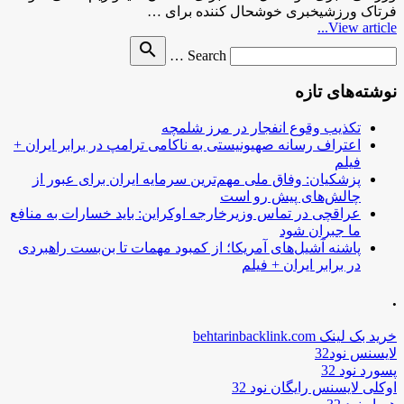
فرتاک ورزشیخبری خوشحال کننده برای …
View article...
Search
search
Search …
for
نوشته‌های تازه
تکذیب وقوع انفجار در مرز شلمچه
اعتراف رسانه صهیونیستی به ناکامی ترامپ در برابر ایران +
فیلم
پزشکیان: وفاق ملی مهم‌ترین سرمایه ایران برای عبور از
چالش‌های پیش رو است
عراقچی در تماس وزیرخارجه اوکراین: باید خسارات به منافع
ما جبران شود
پاشنه آشیل‌های آمریکا؛ از کمبود مهمات تا بن‌بست راهبردی
در برابر ایران + فیلم
.
خرید بک لینک behtarinbacklink.com
لایسنس نود32
پسورد نود 32
اوکلی لایسنس رایگان نود 32