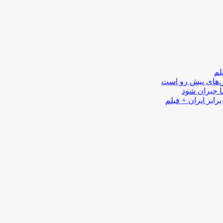
لم
لش‌های پیش رو است
ا جبران شود
رابر ایران + فیلم