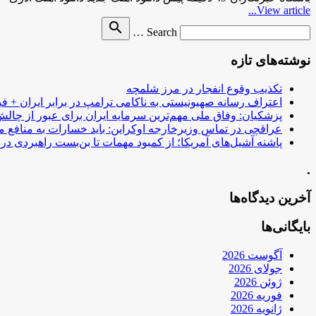
View article...
Search
search
Search …
for
نوشته‌های تازه
تکذیب وقوع انفجار در مرز شلمچه
اعتراف رسانه صهیونیستی به ناکامی ترامپ در برابر ایران + فی
پزشکیان: وفاق ملی مهم‌ترین سرمایه ایران برای عبور از چا
عراقچی در تماس وزیرخارجه اوکراین: باید خسارات به منافع م
پاشنه آشیل‌های آمریکا؛ از کمبود مهمات تا بن‌بست راهبردی در ب
.
آخرین دیدگاه‌ها
بایگانی‌ها
آگوست 2026
جولای 2026
ژوئن 2026
فوریه 2026
ژانویه 2026