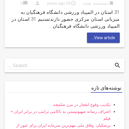
chat_bubble
person
access_time
bookmark
دسته‌بندی نشده
56 years ago
0
31 استان در المپیاد ورزشی دانشگاه فرهنگیان به
میزبانی استان مرکزی حضور دارندتسنیم 31 استان در
المپیاد ورزشی دانشگاه فرهنگیان …
View article...
Search
search
Search …
for
نوشته‌های تازه
تکذیب وقوع انفجار در مرز شلمچه
اعتراف رسانه صهیونیستی به ناکامی ترامپ در برابر ایران +
فیلم
پزشکیان: وفاق ملی مهم‌ترین سرمایه ایران برای عبور از