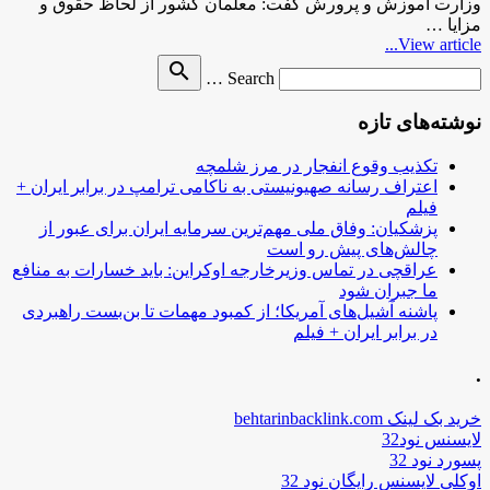
وزارت آموزش و پرورش گفت: معلمان کشور از لحاظ حقوق و
مزایا …
View article...
Search
search
Search …
for
نوشته‌های تازه
تکذیب وقوع انفجار در مرز شلمچه
اعتراف رسانه صهیونیستی به ناکامی ترامپ در برابر ایران +
فیلم
پزشکیان: وفاق ملی مهم‌ترین سرمایه ایران برای عبور از
چالش‌های پیش رو است
عراقچی در تماس وزیرخارجه اوکراین: باید خسارات به منافع
ما جبران شود
پاشنه آشیل‌های آمریکا؛ از کمبود مهمات تا بن‌بست راهبردی
در برابر ایران + فیلم
.
خرید بک لینک behtarinbacklink.com
لایسنس نود32
پسورد نود 32
اوکلی لایسنس رایگان نود 32