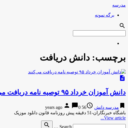
مدرسه
برگه نمونه
search
برچسب:
دانش دریافت
description
دانش آموزان خرداد ۹۵ توصیه نامه دریافت می‌کنند
person
chat_bubble
access_time
bookmark
مدرسه دانش
56 years ago
0
باشگاه خبرنگاران-51 دقیقه پیش روزنامه قانون دانلود موزیک
View article...
Search
search
Search …
for