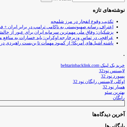
نوشته‌های تازه
تکذیب وقوع انفجار در مرز شلمچه
اعتراف رسانه صهیونیستی به ناکامی ترامپ در برابر ایران + فی
پزشکیان: وفاق ملی مهم‌ترین سرمایه ایران برای عبور از چا
عراقچی در تماس وزیرخارجه اوکراین: باید خسارات به منافع م
پاشنه آشیل‌های آمریکا؛ از کمبود مهمات تا بن‌بست راهبردی در ب
.
خرید بک لینک behtarinbacklink.com
لایسنس نود32
پسورد نود 32
اوکلی لایسنس رایگان نود 32
همیار نود 32
بهترین سئو
رایگان
آخرین دیدگاه‌ها
بایگانی‌ها