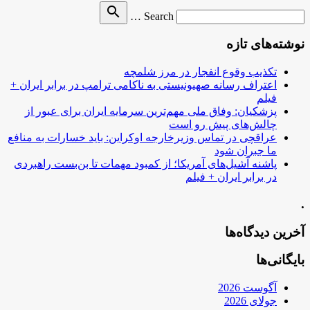
Search
search
Search …
for
نوشته‌های تازه
تکذیب وقوع انفجار در مرز شلمچه
اعتراف رسانه صهیونیستی به ناکامی ترامپ در برابر ایران +
فیلم
پزشکیان: وفاق ملی مهم‌ترین سرمایه ایران برای عبور از
چالش‌های پیش رو است
عراقچی در تماس وزیرخارجه اوکراین: باید خسارات به منافع
ما جبران شود
پاشنه آشیل‌های آمریکا؛ از کمبود مهمات تا بن‌بست راهبردی
در برابر ایران + فیلم
.
آخرین دیدگاه‌ها
بایگانی‌ها
آگوست 2026
جولای 2026