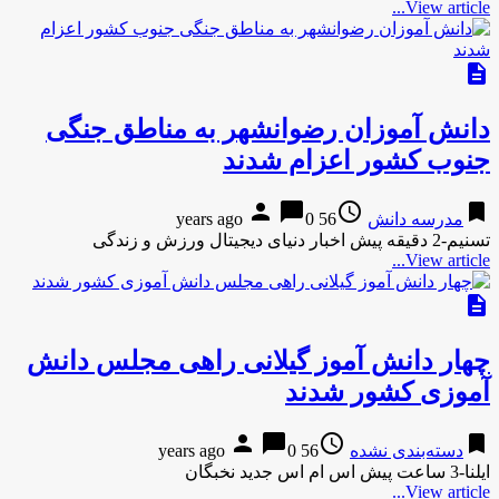
View article...
description
دانش آموزان رضوانشهر به مناطق جنگی
جنوب کشور اعزام شدند
person
chat_bubble
access_time
bookmark
مدرسه دانش
56 years ago
0
تسنیم-2 دقیقه پیش اخبار دنیای دیجیتال ورزش و زندگی
View article...
description
چهار دانش آموز گیلانی راهی مجلس دانش
آموزی کشور شدند
person
chat_bubble
access_time
bookmark
دسته‌بندی نشده
56 years ago
0
ایلنا-3 ساعت پیش اس ام اس جدید نخبگان
View article...