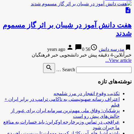
description
هفت دانش آموز در شیبان بر اثر گاز مسموم
شدند
person
chat_bubble
access_time
bookmark
مدرسه دانش
56 years ago
0
خبرآنلاین-4 دقیقه پیش خبر دانشجویی خبر فرهنگیان
View article...
Search
search
Search …
for
نوشته‌های تازه
تکذیب وقوع انفجار در مرز شلمچه
اعتراف رسانه صهیونیستی به ناکامی ترامپ در برابر ایران +
فیلم
پزشکیان: وفاق ملی مهم‌ترین سرمایه ایران برای عبور از
چالش‌های پیش رو است
عراقچی در تماس وزیرخارجه اوکراین: باید خسارات به منافع
ما جبران شود
پاشنه آشیل‌های آمریکا؛ از کمبود مهمات تا بن‌بست راهبردی