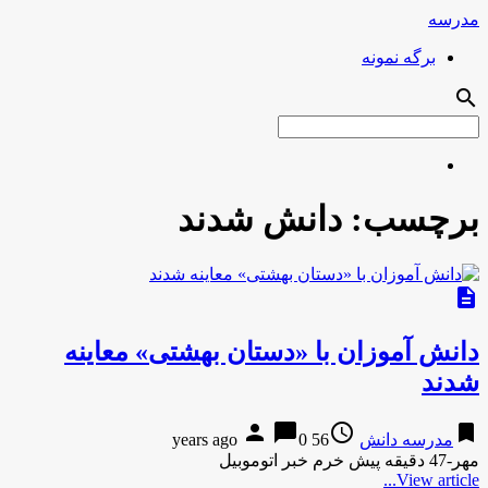
مدرسه
برگه نمونه
search
برچسب:
دانش شدند
description
دانش آموزان با «دستان بهشتی» معاینه
شدند
person
chat_bubble
access_time
bookmark
مدرسه دانش
56 years ago
0
مهر-47 دقیقه پیش خرم خبر اتوموبیل
View article...