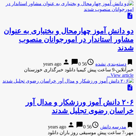
description
دو دانش آموز چهارمحال و بختیاری به عنوان
مشاور استاندار در امورجوانان منصوب
شدند
person
chat_bubble
access_time
bookmark
دسته‌بندی نشده
56 years ago
0
خبرآنلاین-9 ساعت پیش کیمیا دانلود خبرگذاری خوزستان
View article...
description
۲۰۶ دانش آموز ورزشکار و مدال آور
خراسان رضوی تجلیل شدند
person
chat_bubble
access_time
bookmark
مدرسه دانش
56 years ago
0
مهر-7 ساعت پیش موسیقی روز باران دانلود