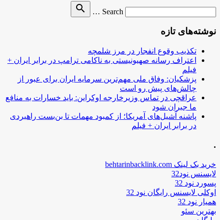
Search
search
Search …
for
نوشته‌های تازه
تکذیب وقوع انفجار در مرز شلمچه
اعتراف رسانه صهیونیستی به ناکامی ترامپ در برابر ایران +
فیلم
پزشکیان: وفاق ملی مهم‌ترین سرمایه ایران برای عبور از
چالش‌های پیش رو است
عراقچی در تماس وزیرخارجه اوکراین: باید خسارات به منافع
ما جبران شود
پاشنه آشیل‌های آمریکا؛ از کمبود مهمات تا بن‌بست راهبردی
در برابر ایران + فیلم
.
خرید بک لینک behtarinbacklink.com
لایسنس نود32
پسورد نود 32
اوکلی لایسنس رایگان نود 32
همیار نود 32
بهترین سئو