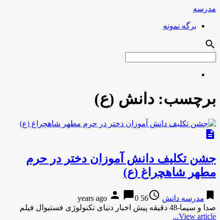
مدرسه
برگه نمونه
search
برچسب:
دانش (ع)
description
جشن تکلیف دانش آموزان دختر در حرم
مطهر شاهچراغ (ع)
person
chat_bubble
access_time
bookmark
مدرسه دانش
56 years ago
0
صدا و سیما-48 دقیقه پیش اخبار دنیای تکنولوژی فستیوال فیلم
View article...