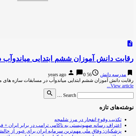
description
رقابت دانش آموزان ششم ابتدایی میاندوآب د
person
chat_bubble
access_time
bookmark
مدرسه دانش
56 years ago
0
رقابت دانش آموزان ششم ابتدایی میاندوآب در مسابقات سازه های م
View article...
Search
search
Search …
for
نوشته‌های تازه
تکذیب وقوع انفجار در مرز شلمچه
اعتراف رسانه صهیونیستی به ناکامی ترامپ در برابر ایران + فی
پزشکیان: وفاق ملی مهم‌ترین سرمایه ایران برای عبور از چا