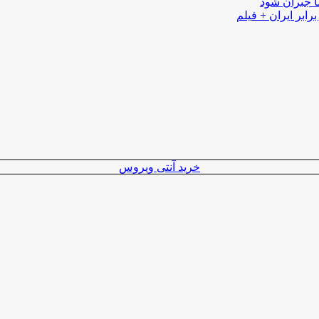
ا جبران شود
رابر ایران + فیلم
خرید آنتی ویروس