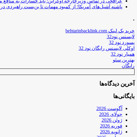
عراقچی در تماس وزیرخارجه اوکراین: باید خسارات به منافع م
پاشنه آشیل‌های آمریکا؛ از کمبود مهمات تا بن‌بست راهبردی در ب
.
خرید بک لینک behtarinbacklink.com
لایسنس نود32
پسورد نود 32
اوکلی لایسنس رایگان نود 32
همیار نود 32
بهترین سئو
رایگان
آخرین دیدگاه‌ها
بایگانی‌ها
آگوست 2026
جولای 2026
ژوئن 2026
فوریه 2026
ژانویه 2026