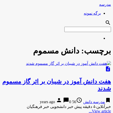
مدرسه
برگه نمونه
search
برچسب:
دانش مسموم
description
هفت دانش آموز در شیبان بر اثر گاز مسموم
شدند
person
chat_bubble
access_time
bookmark
مدرسه دانش
56 years ago
0
خبرآنلاین-4 دقیقه پیش خبر دانشجویی خبر فرهنگیان
View article...