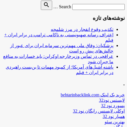
Search
search
Search …
for
نوشته‌های تازه
تکذیب وقوع انفجار در مرز شلمچه
اعتراف رسانه صهیونیستی به ناکامی ترامپ در برابر ایران +
فیلم
پزشکیان: وفاق ملی مهم‌ترین سرمایه ایران برای عبور از
چالش‌های پیش رو است
عراقچی در تماس وزیرخارجه اوکراین: باید خسارات به منافع
ما جبران شود
پاشنه آشیل‌های آمریکا؛ از کمبود مهمات تا بن‌بست راهبردی
در برابر ایران + فیلم
.
خرید بک لینک behtarinbacklink.com
لایسنس نود32
پسورد نود 32
اوکلی لایسنس رایگان نود 32
همیار نود 32
بهترین سئو