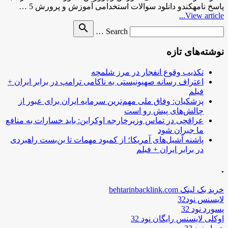
پاسخ نامهکندو دانلود سوالات استخدامی آموزش و پرورش 5 …
View article...
Search
search
Search …
for
نوشته‌های تازه
تکذیب وقوع انفجار در مرز شلمچه
اعتراف رسانه صهیونیستی به ناکامی ترامپ در برابر ایران +
فیلم
پزشکیان: وفاق ملی مهم‌ترین سرمایه ایران برای عبور از
چالش‌های پیش رو است
عراقچی در تماس وزیرخارجه اوکراین: باید خسارات به منافع
ما جبران شود
پاشنه آشیل‌های آمریکا؛ از کمبود مهمات تا بن‌بست راهبردی
در برابر ایران + فیلم
.
خرید بک لینک behtarinbacklink.com
لایسنس نود32
پسورد نود 32
اوکلی لایسنس رایگان نود 32