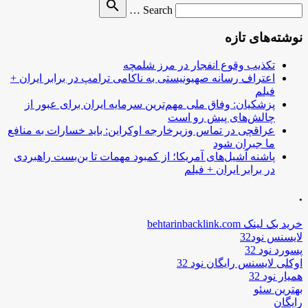
Search
search
Search …
for
نوشته‌های تازه
تکذیب وقوع انفجار در مرز شلمچه
اعتراف رسانه صهیونیستی به ناکامی ترامپ در برابر ایران +
فیلم
پزشکیان: وفاق ملی مهم‌ترین سرمایه ایران برای عبور از
چالش‌های پیش رو است
عراقچی در تماس وزیرخارجه اوکراین: باید خسارات به منافع
ما جبران شود
پاشنه آشیل‌های آمریکا؛ از کمبود مهمات تا بن‌بست راهبردی
در برابر ایران + فیلم
.
خرید بک لینک behtarinbacklink.com
لایسنس نود32
پسورد نود 32
اوکلی لایسنس رایگان نود 32
همیار نود 32
بهترین سئو
رایگان