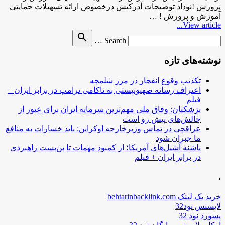
پرورش !نوداد توضیحات آذرکیش درخصوص ارائه تسهیلات حمایتی
آموزش و پرورش ! …
View article...
Search
search
Search …
for
نوشته‌های تازه
تکذیب وقوع انفجار در مرز شلمچه
اعتراف رسانه صهیونیستی به ناکامی ترامپ در برابر ایران +
فیلم
پزشکیان: وفاق ملی مهم‌ترین سرمایه ایران برای عبور از
چالش‌های پیش رو است
عراقچی در تماس وزیرخارجه اوکراین: باید خسارات به منافع
ما جبران شود
پاشنه آشیل‌های آمریکا؛ از کمبود مهمات تا بن‌بست راهبردی
در برابر ایران + فیلم
.
خرید بک لینک behtarinbacklink.com
لایسنس نود32
پسورد نود 32