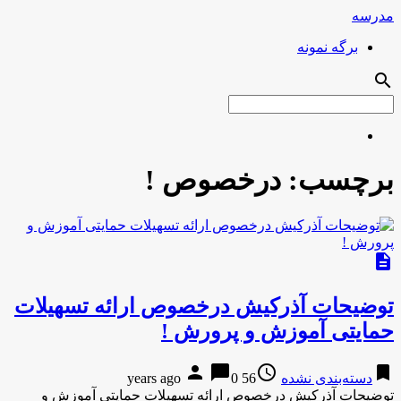
مدرسه
برگه نمونه
search
برچسب:
درخصوص !
description
توضیحات آذرکیش درخصوص ارائه تسهیلات
حمایتی آموزش و پرورش !
person
chat_bubble
access_time
bookmark
دسته‌بندی نشده
56 years ago
0
توضیحات آذرکیش درخصوص ارائه تسهیلات حمایتی آموزش و