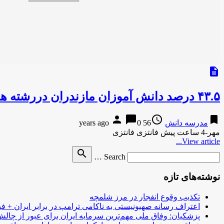
description
۴۳.۵ درصد دانش آموزان مازندران دررشته های مهارتی تحصیل می کنند
person
chat_bubble
access_time
bookmark
مدرسه دانش
56 years ago
0
مهر-4 ساعت پیش فانتزی فانتزی
View article...
Search
search
Search …
for
نوشته‌های تازه
تکذیب وقوع انفجار در مرز شلمچه
اعتراف رسانه صهیونیستی به ناکامی ترامپ در برابر ایران + فی
پزشکیان: وفاق ملی مهم‌ترین سرمایه ایران برای عبور از چا