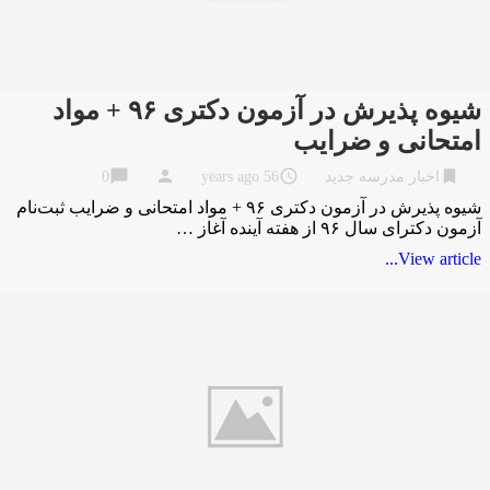
شیوه پذیرش در آزمون دکتری ۹۶ + مواد
امتحانی و ضرایب
chat_bubble
person
access_time
bookmark
اخبار مدرسه جدید
56 years ago
0
شیوه پذیرش در آزمون دکتری ۹۶ + مواد امتحانی و ضرایب ثبت‌نام
آزمون دکترای سال ۹۶ از هفته آینده آغاز …
View article...