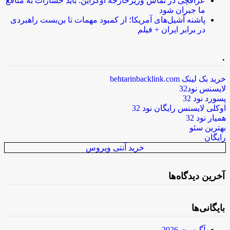
عراقچی در تماس وزیرخارجه اوکراین: باید خسارات به منافع
ما جبران شود
پاشنه آشیل‌های آمریکا؛ از کمبود مهمات تا بن‌بست راهبردی
در برابر ایران + فیلم
.
خرید بک لینک behtarinbacklink.com
لایسنس نود32
پسورد نود 32
اوکلی لایسنس رایگان نود 32
همیار نود 32
بهترین سئو
رایگان
خرید آنتی ویروس
آخرین دیدگاه‌ها
بایگانی‌ها
آگوست 2026