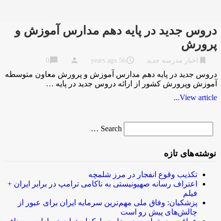
دروس جدید در پایه دهم مدارس آموزش و
پرورش
chat_bubble
person
access_time
bookmark
اخبار مدرسه جدید
56 years ago
0
دروس جدید در پایه دهم مدارس آموزش و پرورش معاون متوسطه
آموزش وپرورش کشور از ارائه دروس جدید در پایه …
View article...
Search
Search …
for
نوشته‌های تازه
تکذیب وقوع انفجار در مرز شلمچه
اعتراف رسانه صهیونیستی به ناکامی ترامپ در برابر ایران +
فیلم
پزشکیان: وفاق ملی مهم‌ترین سرمایه ایران برای عبور از
چالش‌های پیش رو است