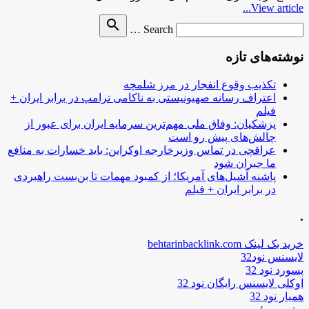
View article...
Search
search
Search …
for
نوشته‌های تازه
تکذیب وقوع انفجار در مرز شلمچه
اعتراف رسانه صهیونیستی به ناکامی ترامپ در برابر ایران +
فیلم
پزشکیان: وفاق ملی مهم‌ترین سرمایه ایران برای عبور از
چالش‌های پیش رو است
عراقچی در تماس وزیرخارجه اوکراین: باید خسارات به منافع
ما جبران شود
پاشنه آشیل‌های آمریکا؛ از کمبود مهمات تا بن‌بست راهبردی
در برابر ایران + فیلم
.
خرید بک لینک behtarinbacklink.com
لایسنس نود32
پسورد نود 32
اوکلی لایسنس رایگان نود 32
همیار نود 32