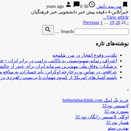
person
chat_bubble
access_time
bookmark
مدرسه دانش
56 years ago
0
خبرآنلاین-4 دقیقه پیش خبر دانشجویی خبر فرهنگیان
View article...
‹ Previous
21
20
19
…
1
صفحه‌بندی
Search
search
نوشته‌ها
Search …
for
نوشته‌های تازه
تکذیب وقوع انفجار در مرز شلمچه
اعتراف رسانه صهیونیستی به ناکامی ترامپ در برابر ایران + فی
پزشکیان: وفاق ملی مهم‌ترین سرمایه ایران برای عبور از چا
عراقچی در تماس وزیرخارجه اوکراین: باید خسارات به منافع م
پاشنه آشیل‌های آمریکا؛ از کمبود مهمات تا بن‌بست راهبردی در ب
.
خرید بک لینک behtarinbacklink.com
لایسنس نود32
پسورد نود 32
اوکلی لایسنس رایگان نود 32
همیار نود 32
بهترین سئو