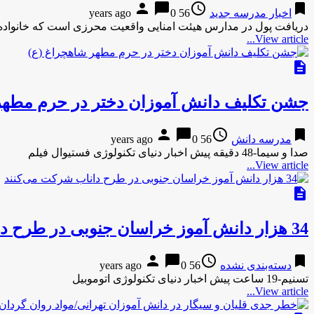
person
chat_bubble
access_time
bookmark
اخبار مدرسه جدید
56 years ago
0
دریافت پول در مدارس هیئت امنایی واقعیت محرزی است که خانواده ه
View article...
description
جشن تکلیف دانش آموزان دختر در حرم مطهر
person
chat_bubble
access_time
bookmark
مدرسه دانش
56 years ago
0
صدا و سیما-48 دقیقه پیش اخبار دنیای تکنولوژی فستیوال فیلم
View article...
description
34 هزار دانش آموز خراسان جنوبی در طرح داناب شرکت می‌کنند
person
chat_bubble
access_time
bookmark
دسته‌بندی نشده
56 years ago
0
تسنیم-19 ساعت پیش اخبار دنیای تکنولوژی اتوموبیل
View article...