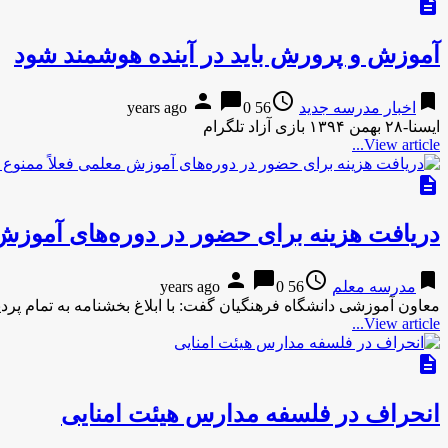
description
آموزش و پرورش باید در آینده هوشمند شود
person
chat_bubble
access_time
bookmark
اخبار مدرسه جدید
56 years ago
0
ایسنا-۲۸ بهمن ۱۳۹۴ بازی آزاد تلگرام
View article...
description
دریافت هزینه برای حضور در دوره‌های آموزش
person
chat_bubble
access_time
bookmark
مدرسه معلم
56 years ago
0
معاون آموزشی دانشگاه فرهنگیان گفت:‌ با ابلاغ بخشنامه به تمام پردی
View article...
description
انحراف در فلسفه مدارس هیئت امنایی