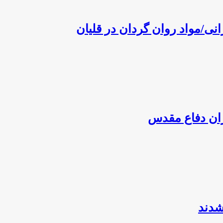
نی/مواد روان گردان در قلیان
ران دفاع مقدس
شدند