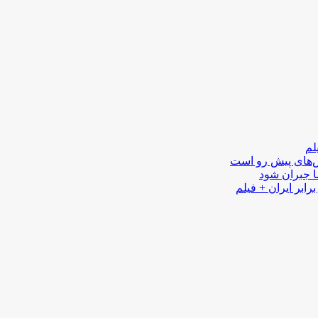
لم
لش‌های پیش رو است
ا جبران شود
رابر ایران + فیلم