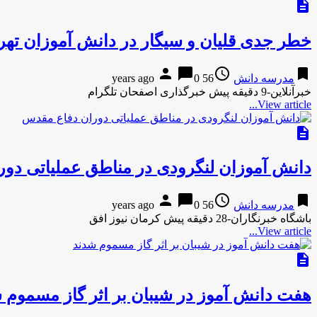
description
خطر جدی قلیان و سیگار در دانش آموزان تهرا
person
chat_bubble
access_time
bookmark
مدرسه دانش
56 years ago
0
خبرآنلاین-9 دقیقه پیش خبرگذاری اصفحان تلگرام
View article...
description
دانش آموزان لنگرودی در مناطق عملیاتی دو
person
chat_bubble
access_time
bookmark
مدرسه دانش
56 years ago
0
باشگاه خبرنگاران-28 دقیقه پیش کرمان نیوز افق
View article...
description
هفت دانش آموز در شیبان بر اثر گاز مسموم 