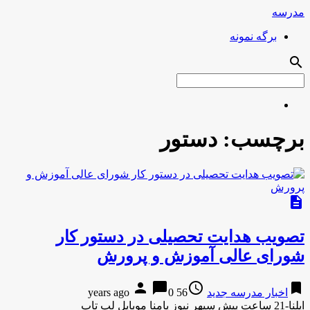
مدرسه
برگه نمونه
search
برچسب:
دستور
description
تصویب هدایت تحصیلی در دستور کار
شورای عالی آموزش و پرورش
person
chat_bubble
access_time
bookmark
اخبار مدرسه جدید
56 years ago
0
ایلنا-21 ساعت پیش سپهر نیوز پامنا موبایل لپ تاپ