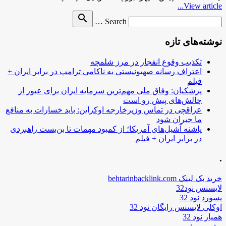
View article...
Search
search
Search …
for
نوشته‌های تازه
تکذیب وقوع انفجار در مرز شلمچه
اعتراف رسانه صهیونیستی به ناکامی ترامپ در برابر ایران +
فیلم
پزشکیان: وفاق ملی مهم‌ترین سرمایه ایران برای عبور از
چالش‌های پیش رو است
عراقچی در تماس وزیرخارجه اوکراین: باید خسارات به منافع
ما جبران شود
پاشنه آشیل‌های آمریکا؛ از کمبود مهمات تا بن‌بست راهبردی
در برابر ایران + فیلم
.
خرید بک لینک behtarinbacklink.com
لایسنس نود32
پسورد نود 32
اوکلی لایسنس رایگان نود 32
همیار نود 32