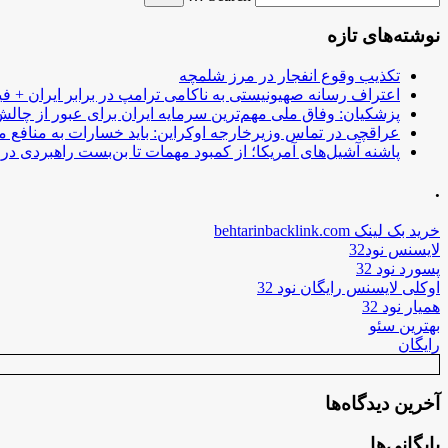
نوشته‌های تازه
تکذیب وقوع انفجار در مرز شلمچه
اعتراف رسانه صهیونیستی به ناکامی ترامپ در برابر ایران + فی
پزشکیان: وفاق ملی مهم‌ترین سرمایه ایران برای عبور از چا
عراقچی در تماس وزیرخارجه اوکراین: باید خسارات به منافع م
پاشنه آشیل‌های آمریکا؛ از کمبود مهمات تا بن‌بست راهبردی در ب
.
خرید بک لینک behtarinbacklink.com
لایسنس نود32
پسورد نود 32
اوکلی لایسنس رایگان نود 32
همیار نود 32
بهترین سئو
رایگان
آخرین دیدگاه‌ها
بایگانی‌ها