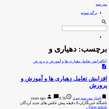
مدرسه
برگه نمونه
search
برچسب:
دهیاری و
description
افزایش تعامل دهیاری ها و آموزش و
پرورش
person
chat_bubble
access_time
bookmark
اخبار مدرسه جدید
56 years ago
0
باشگاه خبرنگاران-8 دقیقه پیش عکس های جدید لردگان
View article...