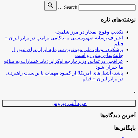
Search
search
Search …
for
نوشته‌های تازه
تکذیب وقوع انفجار در مرز شلمچه
اعتراف رسانه صهیونیستی به ناکامی ترامپ در برابر ایران +
فیلم
پزشکیان: وفاق ملی مهم‌ترین سرمایه ایران برای عبور از
چالش‌های پیش رو است
عراقچی در تماس وزیرخارجه اوکراین: باید خسارات به منافع
ما جبران شود
پاشنه آشیل‌های آمریکا؛ از کمبود مهمات تا بن‌بست راهبردی
در برابر ایران + فیلم
.
خرید آنتی ویروس
آخرین دیدگاه‌ها
بایگانی‌ها