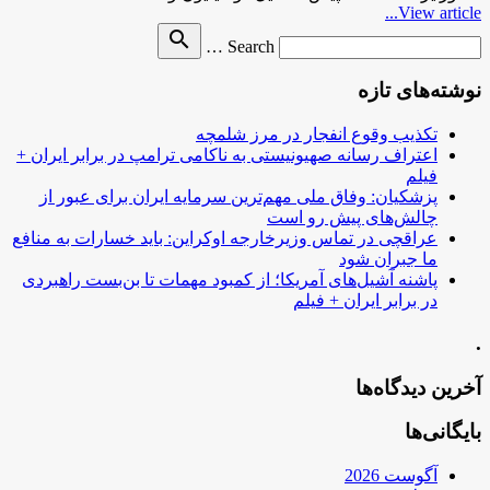
View article...
Search
search
Search …
for
نوشته‌های تازه
تکذیب وقوع انفجار در مرز شلمچه
اعتراف رسانه صهیونیستی به ناکامی ترامپ در برابر ایران +
فیلم
پزشکیان: وفاق ملی مهم‌ترین سرمایه ایران برای عبور از
چالش‌های پیش رو است
عراقچی در تماس وزیرخارجه اوکراین: باید خسارات به منافع
ما جبران شود
پاشنه آشیل‌های آمریکا؛ از کمبود مهمات تا بن‌بست راهبردی
در برابر ایران + فیلم
.
آخرین دیدگاه‌ها
بایگانی‌ها
آگوست 2026