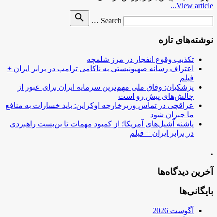
View article...
Search
search
Search …
for
نوشته‌های تازه
تکذیب وقوع انفجار در مرز شلمچه
اعتراف رسانه صهیونیستی به ناکامی ترامپ در برابر ایران +
فیلم
پزشکیان: وفاق ملی مهم‌ترین سرمایه ایران برای عبور از
چالش‌های پیش رو است
عراقچی در تماس وزیرخارجه اوکراین: باید خسارات به منافع
ما جبران شود
پاشنه آشیل‌های آمریکا؛ از کمبود مهمات تا بن‌بست راهبردی
در برابر ایران + فیلم
.
آخرین دیدگاه‌ها
بایگانی‌ها
آگوست 2026