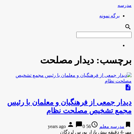
مدرسه
برگه نمونه
search
برچسب:
دیدار مصلحت
description
دیدار جمعی از فرهنگیان و معلمان با رئیس
مجمع تشخیص مصلحت نظام
person
chat_bubble
access_time
bookmark
مدرسه معلم
56 years ago
0
مهر-4 دقیقه پیش بازار بورس لردگان