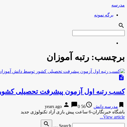
مدرسه
برگه نمونه
search
برچسب:
رتبه آموزان
description
کسب رتبه اول آزمون پیشرفت تحصیلی کشور
person
chat_bubble
access_time
bookmark
مدرسه دانش
56 years ago
0
باشگاه خبرنگاران-6 ساعت پیش بازی آزاد تکنولوژی جدید
View article...
Search
search
Search …
for