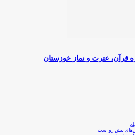
ه قرآن، عترت و نماز خوزستان
لم
لش‌های پیش رو است