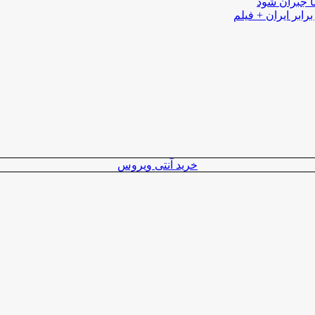
ا جبران شود
رابر ایران + فیلم
خرید آنتی ویروس