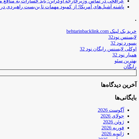
عراقچی در تماس وزیرخارجه اوکراین: باید خسارات به منافع م
پاشنه آشیل‌های آمریکا؛ از کمبود مهمات تا بن‌بست راهبردی در ب
.
خرید بک لینک behtarinbacklink.com
لایسنس نود32
پسورد نود 32
اوکلی لایسنس رایگان نود 32
همیار نود 32
بهترین سئو
رایگان
آخرین دیدگاه‌ها
بایگانی‌ها
آگوست 2026
جولای 2026
ژوئن 2026
فوریه 2026
ژانویه 2026