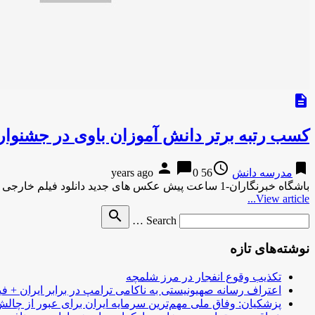
description
کسب رتبه برتر دانش آموزان باوی در جشنوار
person
chat_bubble
access_time
bookmark
مدرسه دانش
56 years ago
0
باشگاه خبرنگاران-1 ساعت پیش عکس های جدید دانلود فیلم خارجی
View article...
Search
search
Search …
for
نوشته‌های تازه
تکذیب وقوع انفجار در مرز شلمچه
اعتراف رسانه صهیونیستی به ناکامی ترامپ در برابر ایران + فی
پزشکیان: وفاق ملی مهم‌ترین سرمایه ایران برای عبور از چا