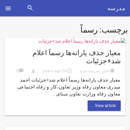
search
مدرسه

برچسب:
رسماً
معیار حذف یارانه‌ها رسماً اعلام
شد+جزئیات
chat_bubble
person
access_time
bookmark
اخبار مدرسه جدید
56 years ago
0
معیار حذف یارانه‌ها رسماً اعلام شد+جزئیات احمد
میدری معاون رفاه وزیر تعاون،کار و رفاه اجتماعی
معاون رفاه وزارت تعاون مبنای …
View article...