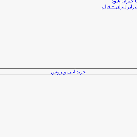
ا جبران شود
رابر ایران + فیلم
خرید آنتی ویروس