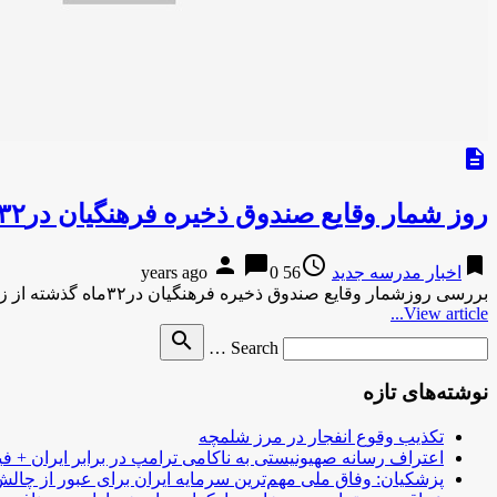
description
روز شمار وقایع صندوق ذخیره فرهنگیان در۳۲ماه گذشته؛سیرقهقرایی
person
chat_bubble
access_time
bookmark
اخبار مدرسه جدید
56 years ago
0
بررسی روزشمار وقایع صندوق ذخیره فرهنگیان در۳۲ماه گذشته از زبان مسئولین وزارت آموزش و پرورش ، صندوق ذخیره و نمایندگان مجلس شورای اسلامی …
View article...
Search
search
Search …
for
نوشته‌های تازه
تکذیب وقوع انفجار در مرز شلمچه
اعتراف رسانه صهیونیستی به ناکامی ترامپ در برابر ایران + فی
پزشکیان: وفاق ملی مهم‌ترین سرمایه ایران برای عبور از چا