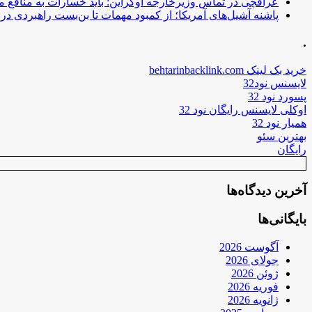
عراقچی در تماس وزیرخارجه اوکراین: باید خسارات به منافع م
پاشنه آشیل‌های آمریکا؛ از کمبود مهمات تا بن‌بست راهبردی در ب
.
خرید بک لینک behtarinbacklink.com
لایسنس نود32
پسورد نود 32
اوکلی لایسنس رایگان نود 32
همیار نود 32
بهترین سئو
رایگان
آخرین دیدگاه‌ها
بایگانی‌ها
آگوست 2026
جولای 2026
ژوئن 2026
فوریه 2026
ژانویه 2026