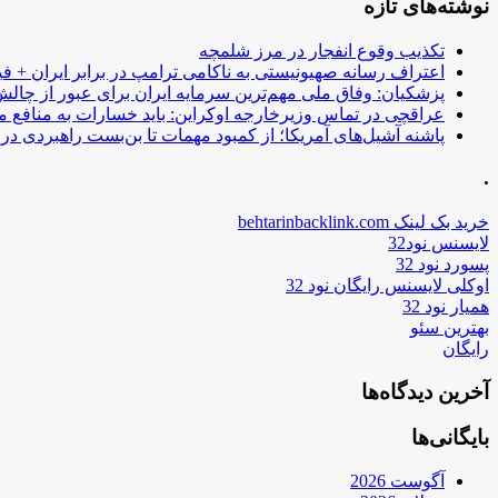
نوشته‌های تازه
تکذیب وقوع انفجار در مرز شلمچه
اعتراف رسانه صهیونیستی به ناکامی ترامپ در برابر ایران + فی
پزشکیان: وفاق ملی مهم‌ترین سرمایه ایران برای عبور از چا
عراقچی در تماس وزیرخارجه اوکراین: باید خسارات به منافع م
پاشنه آشیل‌های آمریکا؛ از کمبود مهمات تا بن‌بست راهبردی در ب
.
خرید بک لینک behtarinbacklink.com
لایسنس نود32
پسورد نود 32
اوکلی لایسنس رایگان نود 32
همیار نود 32
بهترین سئو
رایگان
آخرین دیدگاه‌ها
بایگانی‌ها
آگوست 2026