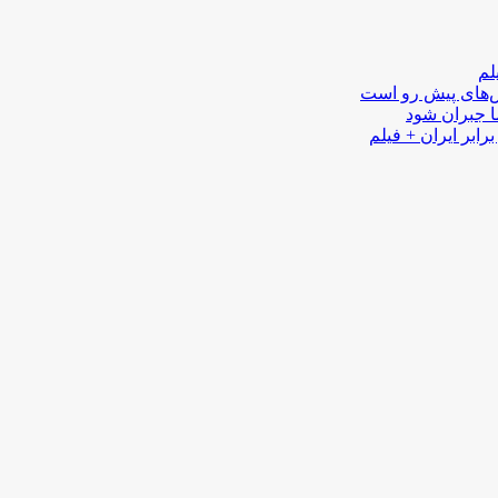
لم
لش‌های پیش رو است
ا جبران شود
رابر ایران + فیلم