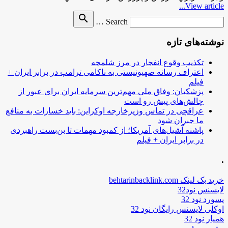
View article...
Search
search
Search …
for
نوشته‌های تازه
تکذیب وقوع انفجار در مرز شلمچه
اعتراف رسانه صهیونیستی به ناکامی ترامپ در برابر ایران +
فیلم
پزشکیان: وفاق ملی مهم‌ترین سرمایه ایران برای عبور از
چالش‌های پیش رو است
عراقچی در تماس وزیرخارجه اوکراین: باید خسارات به منافع
ما جبران شود
پاشنه آشیل‌های آمریکا؛ از کمبود مهمات تا بن‌بست راهبردی
در برابر ایران + فیلم
.
خرید بک لینک behtarinbacklink.com
لایسنس نود32
پسورد نود 32
اوکلی لایسنس رایگان نود 32
همیار نود 32