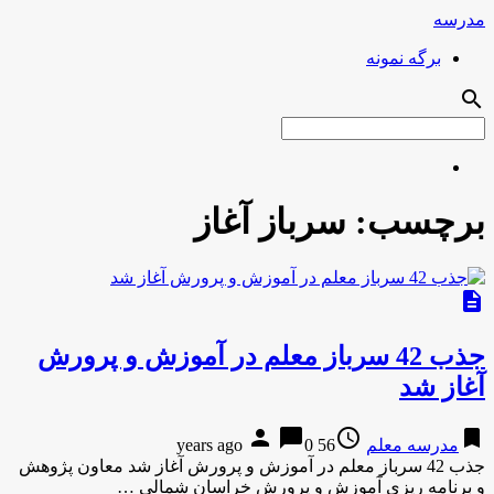
مدرسه
برگه نمونه
search
برچسب:
سرباز آغاز
description
جذب 42 سرباز معلم در آموزش و پرورش
آغاز شد
person
chat_bubble
access_time
bookmark
مدرسه معلم
56 years ago
0
جذب 42 سرباز معلم در آموزش و پرورش آغاز شد معاون پژوهش
و برنامه ريزي آموزش و پرورش خراسان شمالي …