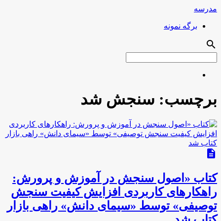
مدرسه
برگه نمونه
search
برچسب:
سنجش شد
description
کتاب «اصول سنجش در آموزش و پرورش:
راهکارهای کاربردی افزایش کیفیت سنجش
توصیفی» توسط «سیمای دانش» راهی بازار
کتاب شد