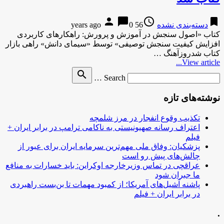
person
chat_bubble
access_time
bookmark
دسته‌بندی نشده
56 years ago
0
کتاب «اصول سنجش در آموزش و پرورش: راهکارهای کاربردی
افزایش کیفیت سنجش توصیفی» توسط «سیمای دانش» راهی بازار
کتاب شدروزآهنگ …
View article...
Search
search
Search …
for
نوشته‌های تازه
تکذیب وقوع انفجار در مرز شلمچه
اعتراف رسانه صهیونیستی به ناکامی ترامپ در برابر ایران +
فیلم
پزشکیان: وفاق ملی مهم‌ترین سرمایه ایران برای عبور از
چالش‌های پیش رو است
عراقچی در تماس وزیرخارجه اوکراین: باید خسارات به منافع
ما جبران شود
پاشنه آشیل‌های آمریکا؛ از کمبود مهمات تا بن‌بست راهبردی
در برابر ایران + فیلم
.