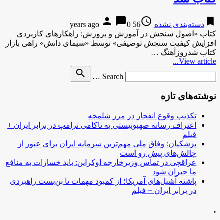
person
chat_bubble
access_time
bookmark
دسته‌بندی نشده
56 years ago
0
کتاب «اصول سنجش در آموزش و پرورش: راهکارهای کاربردی
افزایش کیفیت سنجش توصیفی» توسط «سیمای دانش» راهی بازار
کتاب شدروزآهنگ …
View article...
Search
search
Search …
for
نوشته‌های تازه
تکذیب وقوع انفجار در مرز شلمچه
اعتراف رسانه صهیونیستی به ناکامی ترامپ در برابر ایران +
فیلم
پزشکیان: وفاق ملی مهم‌ترین سرمایه ایران برای عبور از
چالش‌های پیش رو است
عراقچی در تماس وزیرخارجه اوکراین: باید خسارات به منافع
ما جبران شود
پاشنه آشیل‌های آمریکا؛ از کمبود مهمات تا بن‌بست راهبردی
در برابر ایران + فیلم
.