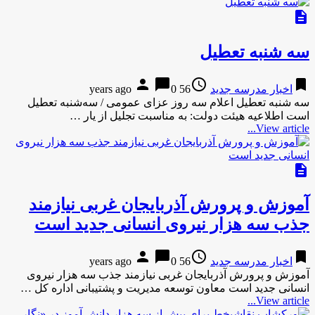
description
سه شنبه تعطیل
person
chat_bubble
access_time
bookmark
اخبار مدرسه جدید
56 years ago
0
سه شنبه تعطیل اعلام سه روز عزای عمومی / سه‌شنبه تعطیل
است اطلاعیه هیئت دولت: به مناسبت تجلیل از یار …
View article...
description
آموزش و پرورش آذربایجان غربی نیازمند
جذب سه هزار نیروی انسانی جدید است
person
chat_bubble
access_time
bookmark
اخبار مدرسه جدید
56 years ago
0
آموزش و پرورش آذربایجان غربی نیازمند جذب سه هزار نیروی
انسانی جدید است معاون توسعه مدیریت و پشتیبانی اداره کل …
View article...