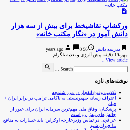
description
ورکشاپ نقاشیخط برای بیش از سه هزار
دانش آموز در «نگار مکتب خانه»
person
chat_bubble
access_time
bookmark
مدرسه دانش
56 years ago
0
مهر-19 دقیقه پیش آلرژی و تغذیه تلگرام
View article...
Search
search
Search …
for
نوشته‌های تازه
تکذیب وقوع انفجار در مرز شلمچه
اعتراف رسانه صهیونیستی به ناکامی ترامپ در برابر ایران +
فیلم
پزشکیان: وفاق ملی مهم‌ترین سرمایه ایران برای عبور از
چالش‌های پیش رو است
عراقچی در تماس وزیرخارجه اوکراین: باید خسارات به منافع
ما جبران شود