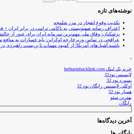
نوشته‌های تازه
تکذیب وقوع انفجار در مرز شلمچه
اعتراف رسانه صهیونیستی به ناکامی ترامپ در برابر ایران + فی
پزشکیان: وفاق ملی مهم‌ترین سرمایه ایران برای عبور از چا
عراقچی در تماس وزیرخارجه اوکراین: باید خسارات به منافع م
پاشنه آشیل‌های آمریکا؛ از کمبود مهمات تا بن‌بست راهبردی در ب
.
خرید بک لینک behtarinbacklink.com
لایسنس نود32
پسورد نود 32
اوکلی لایسنس رایگان نود 32
همیار نود 32
بهترین سئو
رایگان
آخرین دیدگاه‌ها
بایگانی‌ها