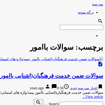
مدرسه
برگه نمونه
search
برچسب:
سوالات باامور
description
سوالات ضمن خدمت فرهنگیان(اشنایی باامور 
person
chat_bubble
access_time
bookmark
اخبار مدرسه جدید
56 years ago
0
سوالات ضمن خدمت فرهنگیان(اشنایی باامور بیمه/واژه های اسمانی
View article...
Search
search
Search …
for