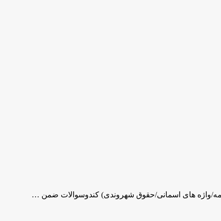
یمه/واژه های اسمانی/حقوق شهروندی) کندوسوالات ضمن …