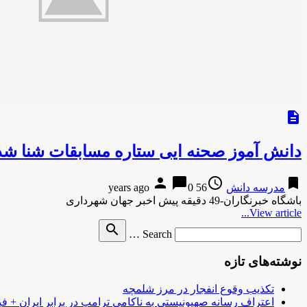
description
دانش آموز صحنه ایی ستاره مسابقات شنا شد
person
chat_bubble
access_time
bookmark
مدرسه دانش
56 years ago
0
باشگاه خبرنگاران-49 دقیقه پیش اخبر جهان شهرداری
View article...
Search
search
Search …
for
نوشته‌های تازه
تکذیب وقوع انفجار در مرز شلمچه
اعتراف رسانه صهیونیستی به ناکامی ترامپ در برابر ایران + فی