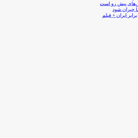
لش‌های پیش رو است
ا جبران شود
رابر ایران + فیلم