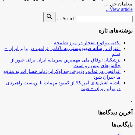
معلمان حق …
View article...
Search
search
Search …
for
نوشته‌های تازه
تکذیب وقوع انفجار در مرز شلمچه
اعتراف رسانه صهیونیستی به ناکامی ترامپ در برابر ایران +
فیلم
پزشکیان: وفاق ملی مهم‌ترین سرمایه ایران برای عبور از
چالش‌های پیش رو است
عراقچی در تماس وزیرخارجه اوکراین: باید خسارات به منافع
ما جبران شود
پاشنه آشیل‌های آمریکا؛ از کمبود مهمات تا بن‌بست راهبردی
در برابر ایران + فیلم
.
آخرین دیدگاه‌ها
بایگانی‌ها