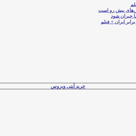
لم
لش‌های پیش رو است
ا جبران شود
رابر ایران + فیلم
خرید آنتی ویروس