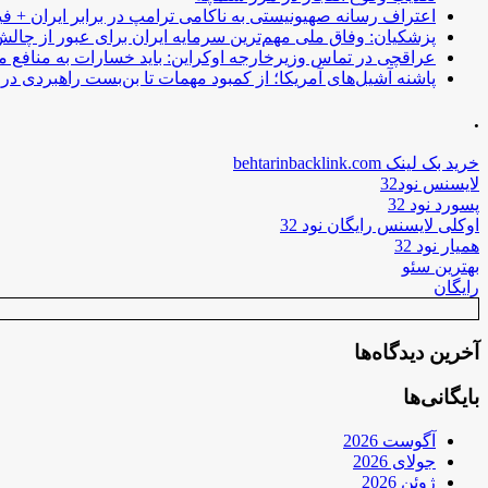
اعتراف رسانه صهیونیستی به ناکامی ترامپ در برابر ایران + فی
پزشکیان: وفاق ملی مهم‌ترین سرمایه ایران برای عبور از چا
عراقچی در تماس وزیرخارجه اوکراین: باید خسارات به منافع م
پاشنه آشیل‌های آمریکا؛ از کمبود مهمات تا بن‌بست راهبردی در ب
.
خرید بک لینک behtarinbacklink.com
لایسنس نود32
پسورد نود 32
اوکلی لایسنس رایگان نود 32
همیار نود 32
بهترین سئو
رایگان
آخرین دیدگاه‌ها
بایگانی‌ها
آگوست 2026
جولای 2026
ژوئن 2026