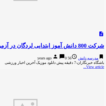
description
شرکت 800 دانش آموز ابتدایی لردگان در آزمون جامع علمی
person
chat_bubble
access_time
bookmark
مدرسه دانش
56 years ago
0
باشگاه خبرنگاران-7 دقیقه پیش دانلود موزیک آخرین اخبار ورزشی
View article...