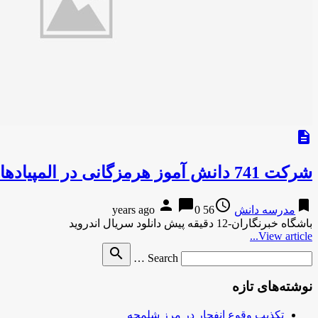
description
شرکت 741 دانش آموز هرمزگانی در المپیادهای علمی
person
chat_bubble
access_time
bookmark
مدرسه دانش
56 years ago
0
باشگاه خبرنگاران-12 دقیقه پیش دانلود سریال اندروید
View article...
Search
search
Search …
for
نوشته‌های تازه
تکذیب وقوع انفجار در مرز شلمچه