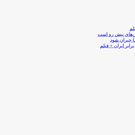
لم
لش‌های پیش رو است
ا جبران شود
رابر ایران + فیلم