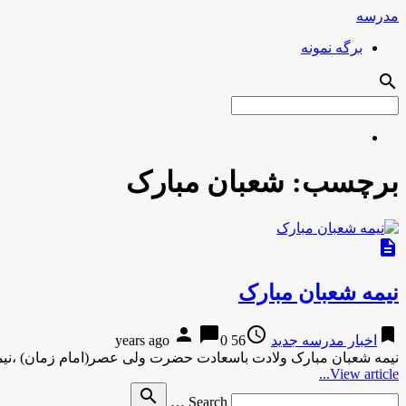
مدرسه
برگه نمونه
search
برچسب:
شعبان مبارک
description
نیمه شعبان مبارک
person
chat_bubble
access_time
bookmark
اخبار مدرسه جدید
56 years ago
0
نیمه شعبان مبارک ولادت باسعادت حضرت ولی عصر(امام زمان) ،نی
View article...
Search
search
Search …
for