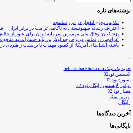
نوشته‌های تازه
تکذیب وقوع انفجار در مرز شلمچه
اعتراف رسانه صهیونیستی به ناکامی ترامپ در برابر ایران + فی
پزشکیان: وفاق ملی مهم‌ترین سرمایه ایران برای عبور از چا
عراقچی در تماس وزیرخارجه اوکراین: باید خسارات به منافع م
پاشنه آشیل‌های آمریکا؛ از کمبود مهمات تا بن‌بست راهبردی در ب
.
خرید بک لینک behtarinbacklink.com
لایسنس نود32
پسورد نود 32
اوکلی لایسنس رایگان نود 32
همیار نود 32
بهترین سئو
رایگان
آخرین دیدگاه‌ها
بایگانی‌ها