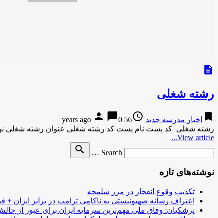
description
رشته شغلی
person
chat_bubble
access_time
bookmark
اخبار مدرسه جدید
56 years ago
0
رشته شغلی کد پست نام پست کد رشته شغلی عنوان رشته شغلی نوع پست ۱۲۴ کارشناس برنامه ریزی امورپر
View article...
Search
search
Search …
for
نوشته‌های تازه
تکذیب وقوع انفجار در مرز شلمچه
اعتراف رسانه صهیونیستی به ناکامی ترامپ در برابر ایران + فی
پزشکیان: وفاق ملی مهم‌ترین سرمایه ایران برای عبور از چا