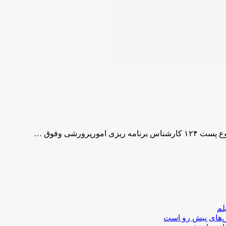
ورشی وفوق …
لم
لش‌های پیش رو است