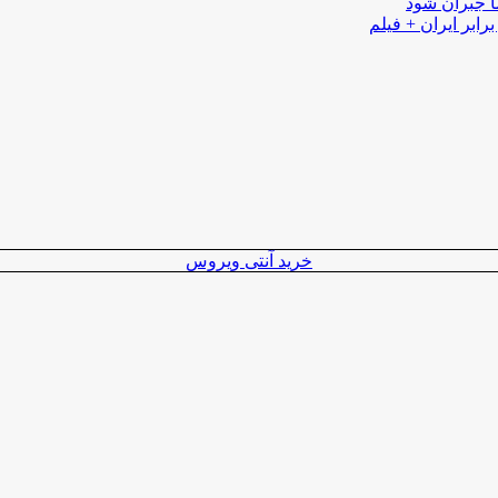
ا جبران شود
رابر ایران + فیلم
خرید آنتی ویروس