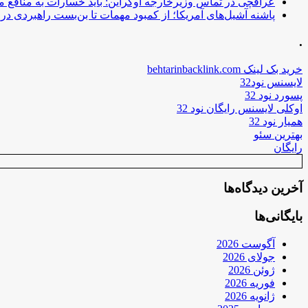
عراقچی در تماس وزیرخارجه اوکراین: باید خسارات به منافع م
پاشنه آشیل‌های آمریکا؛ از کمبود مهمات تا بن‌بست راهبردی در ب
.
خرید بک لینک behtarinbacklink.com
لایسنس نود32
پسورد نود 32
اوکلی لایسنس رایگان نود 32
همیار نود 32
بهترین سئو
رایگان
آخرین دیدگاه‌ها
بایگانی‌ها
آگوست 2026
جولای 2026
ژوئن 2026
فوریه 2026
ژانویه 2026