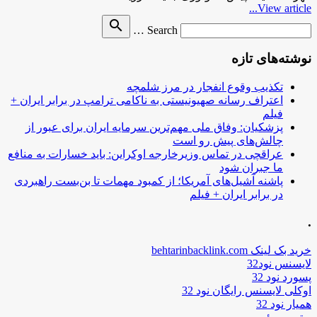
View article...
Search
search
Search …
for
نوشته‌های تازه
تکذیب وقوع انفجار در مرز شلمچه
اعتراف رسانه صهیونیستی به ناکامی ترامپ در برابر ایران +
فیلم
پزشکیان: وفاق ملی مهم‌ترین سرمایه ایران برای عبور از
چالش‌های پیش رو است
عراقچی در تماس وزیرخارجه اوکراین: باید خسارات به منافع
ما جبران شود
پاشنه آشیل‌های آمریکا؛ از کمبود مهمات تا بن‌بست راهبردی
در برابر ایران + فیلم
.
خرید بک لینک behtarinbacklink.com
لایسنس نود32
پسورد نود 32
اوکلی لایسنس رایگان نود 32
همیار نود 32