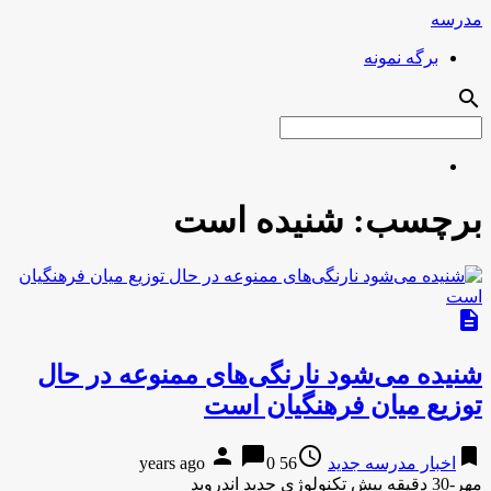
مدرسه
برگه نمونه
search
برچسب:
شنیده است
description
شنیده می‌شود نارنگی‌های ممنوعه در حال
توزیع میان فرهنگیان است
person
chat_bubble
access_time
bookmark
اخبار مدرسه جدید
56 years ago
0
مهر-30 دقیقه پیش تکنولوژی جدید اندروید