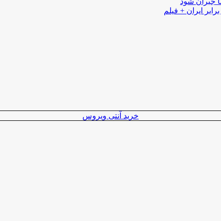
ا جبران شود
رابر ایران + فیلم
خرید آنتی ویروس