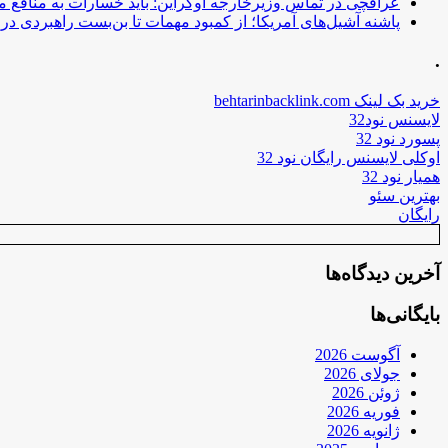
عراقچی در تماس وزیرخارجه اوکراین: باید خسارات به منافع م
پاشنه آشیل‌های آمریکا؛ از کمبود مهمات تا بن‌بست راهبردی در ب
.
خرید بک لینک behtarinbacklink.com
لایسنس نود32
پسورد نود 32
اوکلی لایسنس رایگان نود 32
همیار نود 32
بهترین سئو
رایگان
آخرین دیدگاه‌ها
بایگانی‌ها
آگوست 2026
جولای 2026
ژوئن 2026
فوریه 2026
ژانویه 2026