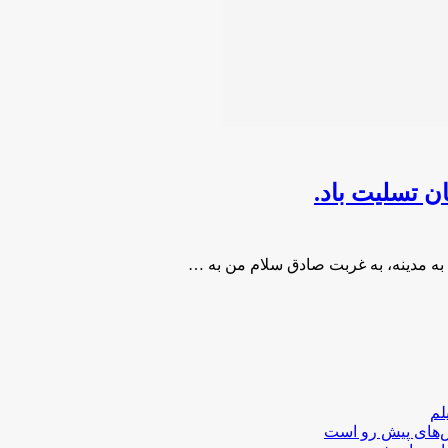
 تسلیت باد.
ه مدينه، به غربت صادق سلام من به …
لم
لش‌های پیش رو است