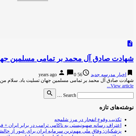
description
شهادت صادق آل محمد بر تمامی مسلمین جهان
person
chat_bubble
access_time
bookmark
اخبار مدرسه جدید
56 years ago
0
شهادت صادق آل محمد بر تمامی مسلمین جهان تسلیت باد. سلام من ب
View article...
Search
search
Search …
for
نوشته‌های تازه
تکذیب وقوع انفجار در مرز شلمچه
اعتراف رسانه صهیونیستی به ناکامی ترامپ در برابر ایران + فی
پزشکیان: وفاق ملی مهم‌ترین سرمایه ایران برای عبور از چا