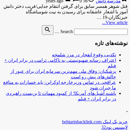
مدرسه دانش
56 years ago
0
قتل شوهر همسر سابق برای گرفتن انتقام جدایی/فریب دختر دانش
آموز با اشعار عاشقانه برای رسیدن به نیت شومباشگاه
خبرنگاران-19 …
View article...
Search
search
Search …
for
نوشته‌های تازه
تکذیب وقوع انفجار در مرز شلمچه
اعتراف رسانه صهیونیستی به ناکامی ترامپ در برابر ایران +
فیلم
پزشکیان: وفاق ملی مهم‌ترین سرمایه ایران برای عبور از
چالش‌های پیش رو است
عراقچی در تماس وزیرخارجه اوکراین: باید خسارات به منافع
ما جبران شود
پاشنه آشیل‌های آمریکا؛ از کمبود مهمات تا بن‌بست راهبردی
در برابر ایران + فیلم
.
خرید بک لینک behtarinbacklink.com
لایسنس نود32