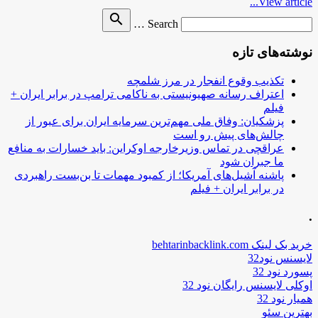
View article...
Search
search
Search …
for
نوشته‌های تازه
تکذیب وقوع انفجار در مرز شلمچه
اعتراف رسانه صهیونیستی به ناکامی ترامپ در برابر ایران +
فیلم
پزشکیان: وفاق ملی مهم‌ترین سرمایه ایران برای عبور از
چالش‌های پیش رو است
عراقچی در تماس وزیرخارجه اوکراین: باید خسارات به منافع
ما جبران شود
پاشنه آشیل‌های آمریکا؛ از کمبود مهمات تا بن‌بست راهبردی
در برابر ایران + فیلم
.
خرید بک لینک behtarinbacklink.com
لایسنس نود32
پسورد نود 32
اوکلی لایسنس رایگان نود 32
همیار نود 32
بهترین سئو