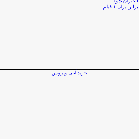
ا جبران شود
رابر ایران + فیلم
خرید آنتی ویروس