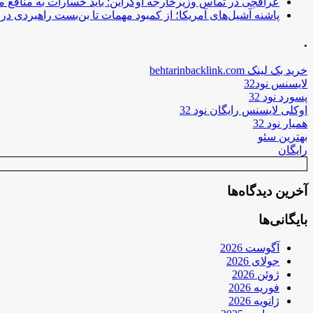
عراقچی در تماس وزیرخارجه اوکراین: باید خسارات به منافع م
پاشنه آشیل‌های آمریکا؛ از کمبود مهمات تا بن‌بست راهبردی در ب
.
خرید بک لینک behtarinbacklink.com
لایسنس نود32
پسورد نود 32
اوکلی لایسنس رایگان نود 32
همیار نود 32
بهترین سئو
رایگان
آخرین دیدگاه‌ها
بایگانی‌ها
آگوست 2026
جولای 2026
ژوئن 2026
فوریه 2026
ژانویه 2026