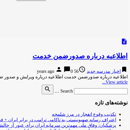
description
اطلاعیه درباره صدورضمن خدمت
person
chat_bubble
access_time
bookmark
اخبار مدرسه جدید
56 years ago
0
اطلاعیه درباره صدورضمن خدمت اطلاعیه درباره ویرایش و صدور ضمن خدمت ۲۸ فهم قرآن( کسانیکه که قبلا
View article...
Search
search
Search …
for
نوشته‌های تازه
تکذیب وقوع انفجار در مرز شلمچه
اعتراف رسانه صهیونیستی به ناکامی ترامپ در برابر ایران + فی
پزشکیان: وفاق ملی مهم‌ترین سرمایه ایران برای عبور از چا