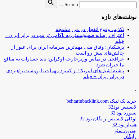
Search
search
Search …
for
نوشته‌های تازه
تکذیب وقوع انفجار در مرز شلمچه
اعتراف رسانه صهیونیستی به ناکامی ترامپ در برابر ایران +
فیلم
پزشکیان: وفاق ملی مهم‌ترین سرمایه ایران برای عبور از
چالش‌های پیش رو است
عراقچی در تماس وزیرخارجه اوکراین: باید خسارات به منافع
ما جبران شود
پاشنه آشیل‌های آمریکا؛ از کمبود مهمات تا بن‌بست راهبردی
در برابر ایران + فیلم
.
خرید بک لینک behtarinbacklink.com
لایسنس نود32
پسورد نود 32
اوکلی لایسنس رایگان نود 32
همیار نود 32
بهترین سئو
رایگان