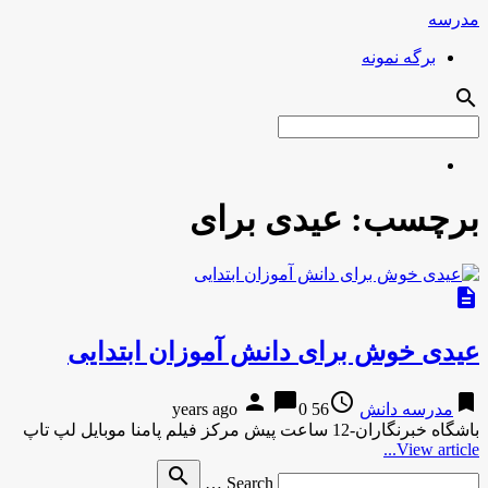
مدرسه
برگه نمونه
search
برچسب:
عیدی برای
description
عیدی خوش برای دانش آموزان ابتدایی
person
chat_bubble
access_time
bookmark
مدرسه دانش
56 years ago
0
باشگاه خبرنگاران-12 ساعت پیش مرکز فیلم پامنا موبایل لپ تاپ
View article...
Search
search
Search …
for