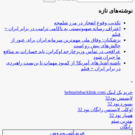
نوشته‌های تازه
تکذیب وقوع انفجار در مرز شلمچه
اعتراف رسانه صهیونیستی به ناکامی ترامپ در برابر ایران +
فیلم
پزشکیان: وفاق ملی مهم‌ترین سرمایه ایران برای عبور از
چالش‌های پیش رو است
عراقچی در تماس وزیرخارجه اوکراین: باید خسارات به منافع
ما جبران شود
پاشنه آشیل‌های آمریکا؛ از کمبود مهمات تا بن‌بست راهبردی
در برابر ایران + فیلم
.
خرید بک لینک behtarinbacklink.com
لایسنس نود32
پسورد نود 32
اوکلی لایسنس رایگان نود 32
همیار نود 32
بهترین سئو
رایگان
خرید آنتی ویروس