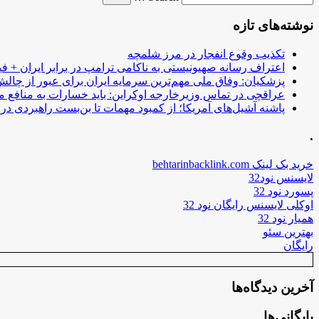
نوشته‌های تازه
تکذیب وقوع انفجار در مرز شلمچه
اعتراف رسانه صهیونیستی به ناکامی ترامپ در برابر ایران + فی
پزشکیان: وفاق ملی مهم‌ترین سرمایه ایران برای عبور از چا
عراقچی در تماس وزیرخارجه اوکراین: باید خسارات به منافع م
پاشنه آشیل‌های آمریکا؛ از کمبود مهمات تا بن‌بست راهبردی در ب
.
خرید بک لینک behtarinbacklink.com
لایسنس نود32
پسورد نود 32
اوکلی لایسنس رایگان نود 32
همیار نود 32
بهترین سئو
رایگان
آخرین دیدگاه‌ها
بایگانی‌ها