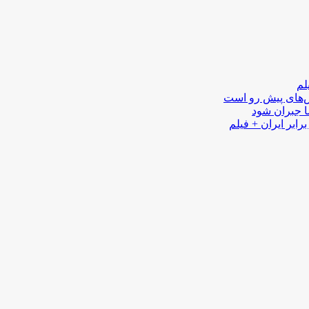
لم
لش‌های پیش رو است
ا جبران شود
رابر ایران + فیلم