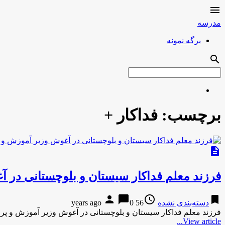

مدرسه
برگه نمونه
search
برچسب:
فداکار +
description
فرزند معلم فداکار سیستان و بلوچستانی در
person
chat_bubble
access_time
bookmark
دسته‌بندی نشده
56 years ago
0
فرزند معلم فداکار سیستان و بلوچستانی در آغوش وزیر آموزش و پرورش + عکسباشگاه خبرن
View article...