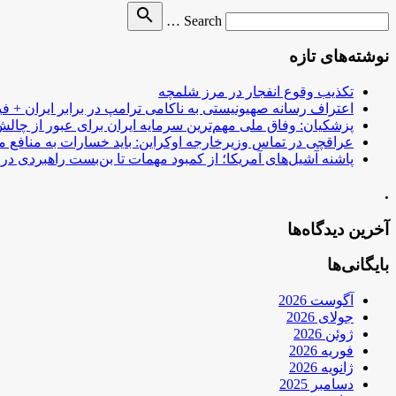
Search
search
Search …
for
نوشته‌های تازه
تکذیب وقوع انفجار در مرز شلمچه
اعتراف رسانه صهیونیستی به ناکامی ترامپ در برابر ایران + فی
پزشکیان: وفاق ملی مهم‌ترین سرمایه ایران برای عبور از چا
عراقچی در تماس وزیرخارجه اوکراین: باید خسارات به منافع م
پاشنه آشیل‌های آمریکا؛ از کمبود مهمات تا بن‌بست راهبردی در ب
.
آخرین دیدگاه‌ها
بایگانی‌ها
آگوست 2026
جولای 2026
ژوئن 2026
فوریه 2026
ژانویه 2026
دسامبر 2025