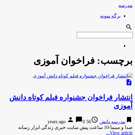
مدرسه
برگه نمونه
search
برچسب:
فراخوان آموزی
description
انتشار فراخوان جشنواره فیلم کوتاه دانش
آموزی
person
chat_bubble
access_time
bookmark
مدرسه دانش
56 years ago
0
صدا و سیما-10 ساعت پیش سایت خبری زندگی ابزار رسانه
View article...