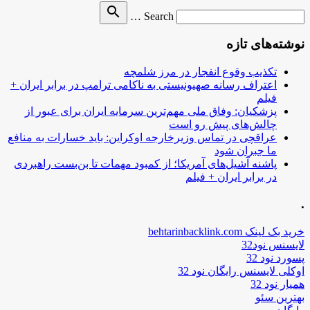
Search
search
Search …
for
نوشته‌های تازه
تکذیب وقوع انفجار در مرز شلمچه
اعتراف رسانه صهیونیستی به ناکامی ترامپ در برابر ایران +
فیلم
پزشکیان: وفاق ملی مهم‌ترین سرمایه ایران برای عبور از
چالش‌های پیش رو است
عراقچی در تماس وزیرخارجه اوکراین: باید خسارات به منافع
ما جبران شود
پاشنه آشیل‌های آمریکا؛ از کمبود مهمات تا بن‌بست راهبردی
در برابر ایران + فیلم
.
خرید بک لینک behtarinbacklink.com
لایسنس نود32
پسورد نود 32
اوکلی لایسنس رایگان نود 32
همیار نود 32
بهترین سئو