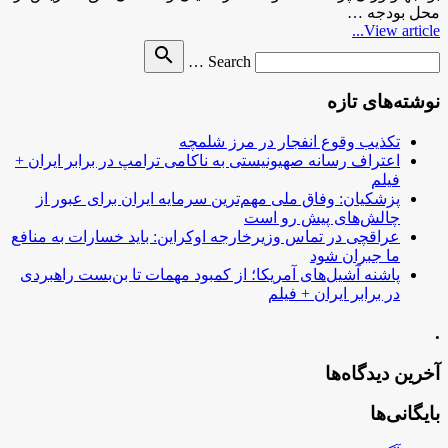
محل بودجه …
View article...
Search
search
Search …
for
نوشته‌های تازه
تکذیب وقوع انفجار در مرز شلمچه
اعتراف رسانه صهیونیستی به ناکامی ترامپ در برابر ایران +
فیلم
پزشکیان: وفاق ملی مهم‌ترین سرمایه ایران برای عبور از
چالش‌های پیش رو است
عراقچی در تماس وزیرخارجه اوکراین: باید خسارات به منافع
ما جبران شود
پاشنه آشیل‌های آمریکا؛ از کمبود مهمات تا بن‌بست راهبردی
در برابر ایران + فیلم
.
آخرین دیدگاه‌ها
بایگانی‌ها