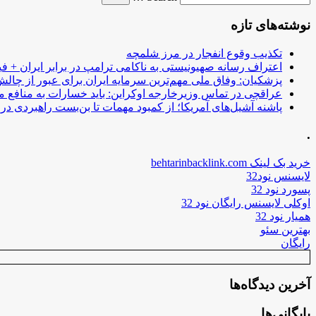
نوشته‌های تازه
تکذیب وقوع انفجار در مرز شلمچه
اعتراف رسانه صهیونیستی به ناکامی ترامپ در برابر ایران + فی
پزشکیان: وفاق ملی مهم‌ترین سرمایه ایران برای عبور از چا
عراقچی در تماس وزیرخارجه اوکراین: باید خسارات به منافع م
پاشنه آشیل‌های آمریکا؛ از کمبود مهمات تا بن‌بست راهبردی در ب
.
خرید بک لینک behtarinbacklink.com
لایسنس نود32
پسورد نود 32
اوکلی لایسنس رایگان نود 32
همیار نود 32
بهترین سئو
رایگان
آخرین دیدگاه‌ها
بایگانی‌ها